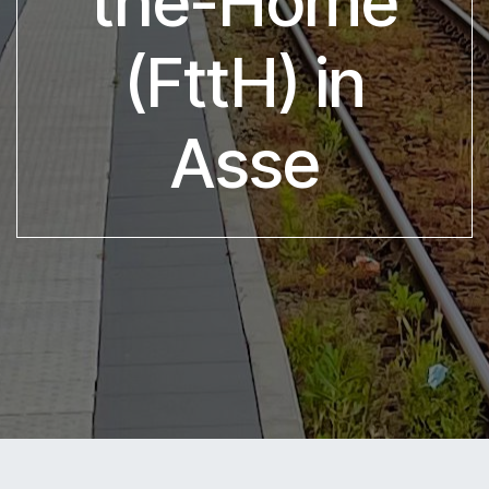
the-Home
(FttH) in
Asse