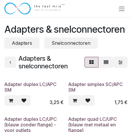
Overslaan naar inhoud
Adapters & snelconnectoren
Adapters
Snelconnectoren
Adapters &
snelconnectoren
Adapter duplex LC/APC
Adapter simplex SC/APC
SM
SM
3,25
€
1,75
€
Adapter duplex LC/UPC
Adapter quad LC/UPC
(blauw zonder flange) -
(blauw met metaal en
voor outlets
flange)