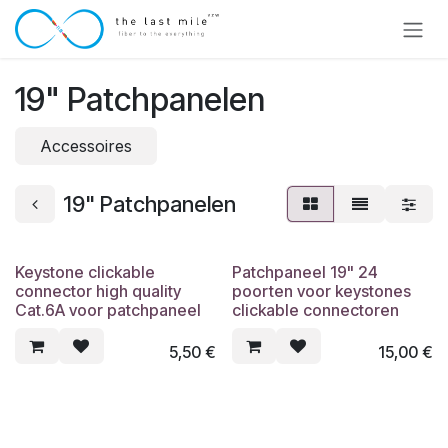
Overslaan naar inhoud
19" Patchpanelen
Accessoires
19" Patchpanelen
Keystone clickable
Patchpaneel 19" 24
connector high quality
poorten voor keystones
Cat.6A voor patchpaneel
clickable connectoren
5,50
€
15,00
€