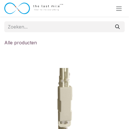
Overslaan naar inhoud
Alle producten