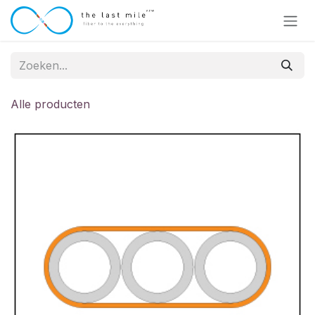
Overslaan naar inhoud
Alle producten