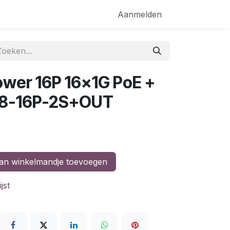
akketten
Aanmelden
ower 16P 16x1G PoE +
8-16P-2S+OUT
n winkelmandje toevoegen
jst