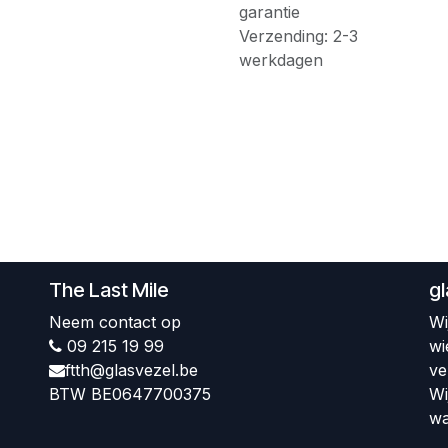
garantie
Verzending: 2-3
werkdagen
The Last Mile
g
Neem contact op
Wi
09 215 19 99
wi
ftth@glasvezel.be
ve
BTW BE0647700375
Wi
wa