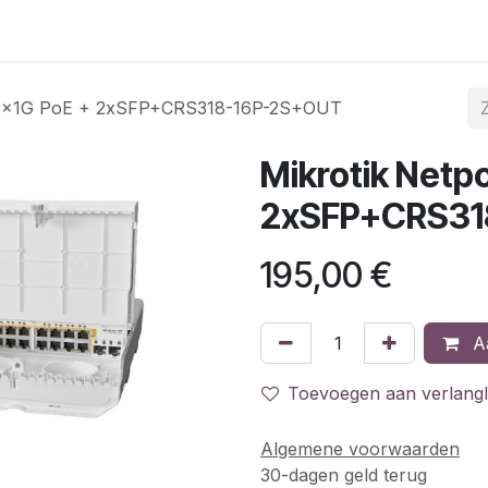
FttH regio's
Bestel de FttH self-install kit
Glasvezelp
 16x1G PoE + 2xSFP+CRS318-16P-2S+OUT
Mikrotik Netp
2xSFP+CRS31
195,00
€
Aa
Toevoegen aan verlangli
Algemene voorwaarden
30-dagen geld terug