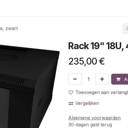
FttH regio's
Bestel de FttH self-install kit
Glasvezelp
e, zwart
Rack 19" 18U,
235,00
€
Aa
Toevoegen aan verlangli
Vergelijken
Algemene voorwaarden
30-dagen geld terug