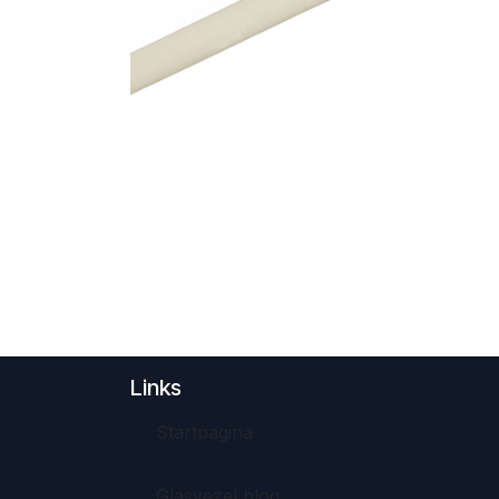
Links
Startpagina
Glasvezel blog