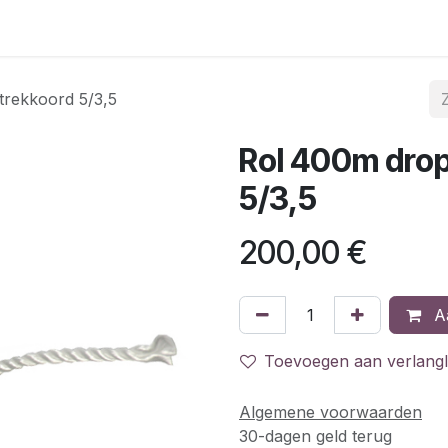
FttH regio's
Bestel de FttH self-install kit
Glasvezelp
trekkoord 5/3,5
Rol 400m drop 
5/3,5
200,00
€
Aa
Toevoegen aan verlangli
Algemene voorwaarden
30-dagen geld terug