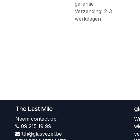
garantie
Verzending: 2-3
werkdagen
The Last Mile
g
Neem contact op
Wi
09 215 19 99
wi
ftth@glasvezel.be
ve