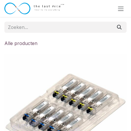
Overslaan naar inhoud
Alle producten