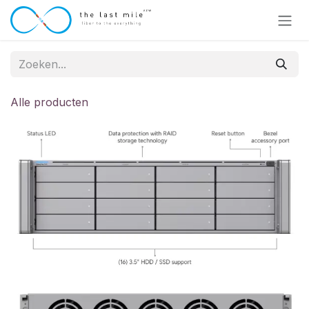
Overslaan naar inhoud
Alle producten